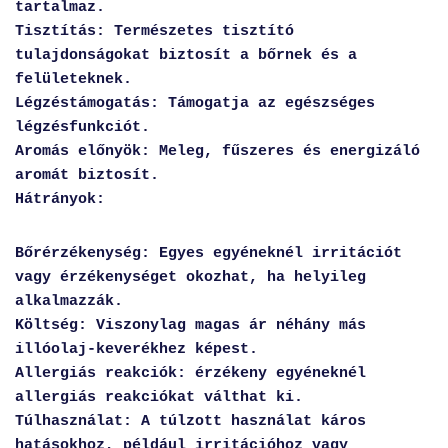
tartalmaz.
Tisztítás: Természetes tisztító
tulajdonságokat biztosít a bőrnek és a
felületeknek.
Légzéstámogatás: Támogatja az egészséges
légzésfunkciót.
Aromás előnyök: Meleg, fűszeres és energizáló
aromát biztosít.
Hátrányok:
Bőrérzékenység: Egyes egyéneknél irritációt
vagy érzékenységet okozhat, ha helyileg
alkalmazzák.
Költség: Viszonylag magas ár néhány más
illóolaj-keverékhez képest.
Allergiás reakciók: érzékeny egyéneknél
allergiás reakciókat válthat ki.
Túlhasználat: A túlzott használat káros
hatásokhoz, például irritációhoz vagy