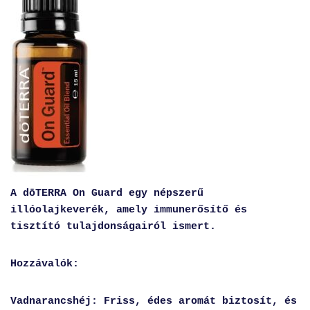
A dōTERRA On Guard egy népszerű
illóolajkeverék, amely immunerősítő és
tisztító tulajdonságairól ismert.
Hozzávalók:
Vadnarancshéj: Friss, édes aromát biztosít, és