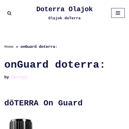
Doterra Olajok
Skip
Olajok doTerra
to
content
Home
»
onGuard doterra:
onGuard doterra:
by
karolyi
dōTERRA On Guard