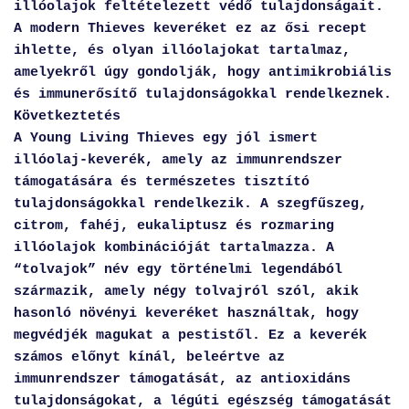
illóolajok feltételezett védő tulajdonságait.
A modern Thieves keveréket ez az ősi recept
ihlette, és olyan illóolajokat tartalmaz,
amelyekről úgy gondolják, hogy antimikrobiális
és immunerősítő tulajdonságokkal rendelkeznek.
Következtetés
A Young Living Thieves egy jól ismert
illóolaj-keverék, amely az immunrendszer
támogatására és természetes tisztító
tulajdonságokkal rendelkezik. A szegfűszeg,
citrom, fahéj, eukaliptusz és rozmaring
illóolajok kombinációját tartalmazza. A
“tolvajok” név egy történelmi legendából
származik, amely négy tolvajról szól, akik
hasonló növényi keveréket használtak, hogy
megvédjék magukat a pestistől. Ez a keverék
számos előnyt kínál, beleértve az
immunrendszer támogatását, az antioxidáns
tulajdonságokat, a légúti egészség támogatását