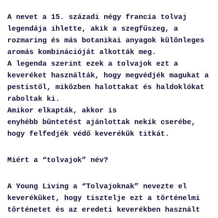
A nevet a 15. századi négy francia tolvaj
legendája ihlette, akik a szegfűszeg, a
rozmaring és más botanikai anyagok különleges
aromás kombinációját alkották meg.
A legenda szerint ezek a tolvajok ezt a
keveréket használták, hogy megvédjék magukat a
pestistől, miközben halottakat és haldoklókat
raboltak ki.
Amikor elkapták, akkor is
enyhébb büntetést ajánlottak nekik cserébe,
hogy felfedjék védő keverékük titkát.
Miért a “tolvajok” név?
A Young Living a “Tolvajoknak” nevezte el
keveréküket, hogy tisztelje ezt a történelmi
történetet és az eredeti keverékben használt