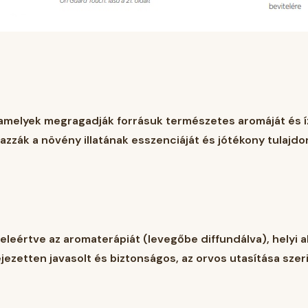
 amelyek megragadják forrásuk természetes aromáját és ízé
lmazzák a növény illatának esszenciáját és jótékony tulajd
eleértve az aromaterápiát (levegőbe diffundálva), helyi alk
ejezetten javasolt és biztonságos, az orvos utasítása szer