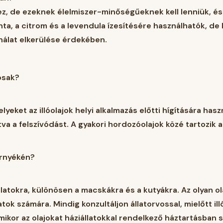
hez, de ezeknek élelmiszer-minőségűeknek kell lenniük, 
smenta, a citrom és a levendula ízesítésére használhatók, 
ználat elkerülése érdekében.
osak?
eket az illóolajok helyi alkalmazás előtti hígítására haszn
va a felszívódást. A gyakori hordozóolajok közé tartozik a 
környékén?
llatokra, különösen a macskákra és a kutyákra. Az olyan ola
tok számára. Mindig konzultáljon állatorvossal, mielőtt ill
ikor az olajokat háziállatokkal rendelkező háztartásban sz