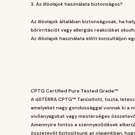
3.
Az illóolajok használata biztonságos?
Az illóolajok általában biztonságosak, ha h
bőrirritációt vagy allergiás reakciókat okozh
Az illóolajok használata előtt konzultáljon
CPTG Certified Pure Tested Grade™
A dōTERRA CPTG™ Tanúsított, tiszta, leteszt
amelyeket nagy gondossággal vonnak ki a nö
vivőanyagokat vagy mesterséges összetev
Amennyire fontos a szennyeződések elkerülé
összetevőt biztosítsunk az olajainkban, hogy