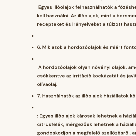
Egyes illóolajok felhasználhatók a főzés
kell használni. Az illóolajok, mint a bor
recepteket és irányelveket a túlzott has
6.
Mik azok a hordozóolajok és miért font
A hordozóolajok olyan növényi olajok, amely
csökkentve az irritáció kockázatát és javít
olívaolaj.
7.
Használhatók az illóolajok háziállatok 
: Egyes illóolajok károsak lehetnek a háziá
citrusfélék, mérgezőek lehetnek a háziálla
gondoskodjon a megfelelő szellőzésről, am