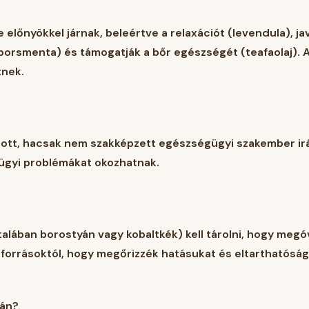
 előnyökkel járnak, beleértve a relaxációt (levendula), jav
 (borsmenta) és támogatják a bőr egészségét (teafaolaj)
tnek.
lott, hacsak nem szakképzett egészségügyi szakember irány
ügyi problémákat okozhatnak.
alában borostyán vagy kobaltkék) kell tárolni, hogy megóv
hőforrásoktól, hogy megőrizzék hatásukat és eltarthatóság
rán?