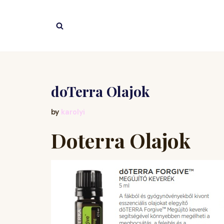
Skip
to
content
doTerra Olajok
by
karolyi
Doterra Olajok