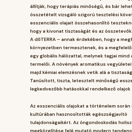
állítják, hogy terápiás minőségű, és bár leh
összetételt vizsgáló szigorú tesztelési kö
esszenciális olajait összehasonlító tesztek
hogy a kivonat tisztaságát és az összetevők
A dōTERRA – annak érdekében, hogy a megfel
környezetben termesztenek, és a megfelelő
egy globális hálózattal, melynek tagjai mind
termelői. A növények aromatikus vegyületeit
majd kémiai elemzésnek vetik alá a tisztas
Tanúsított, tiszta, letesztelt minőségű essz
legkedvezőbb hatásokkal rendelkező olajok 
Az esszenciális olajokat a történelem sorá
kultúrában hasznosították egészségjavító
tulajdonságaikért. Az öngondoskodás holis
megközelítése felé mutató modern tendenci