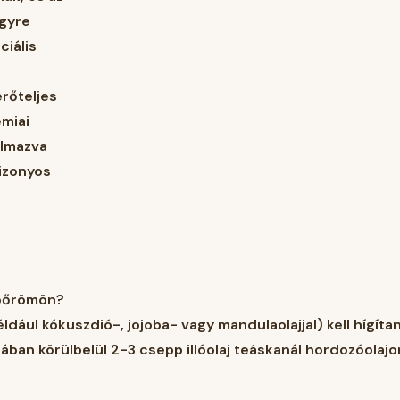
gyre
iális
erőteljes
émiai
almazva
bizonyos
 bőrömön?
például kókuszdió-, jojoba- vagy mandulaolajjal) kell hígíta
ltalában körülbelül 2-3 csepp illóolaj teáskanál hordozóolaj