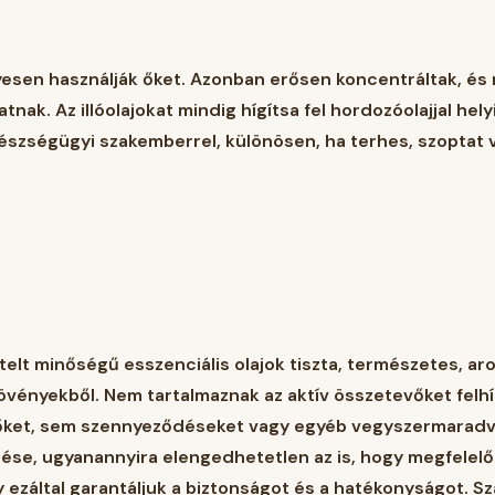
elyesen használják őket. Azonban erősen koncentráltak, é
atnak. Az illóolajokat mindig hígítsa fel hordozóolajjal hel
 egészségügyi szakemberrel, különösen, ha terhes, szoptat
elt minőségű esszenciális olajok tiszta, természetes, a
vényekből. Nem tartalmaznak az aktív összetevőket felhí
őket, sem szennyeződéseket vagy egyéb vegyszermaradv
se, ugyanannyira elengedhetetlen az is, hogy megfelelő 
 ezáltal garantáljuk a biztonságot és a hatékonyságot. Sz