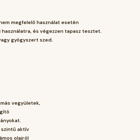
s nem megfelelő használat esetén
yi használatra, és végezzen tapasz tesztet.
 vagy gyógyszert szed.
romás vegyületek,
gító
ányokat.
szintű aktív
ámos olajról