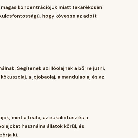
és magas koncentrációjuk miatt takarékosan
de kulcsfontosságú, hogy kövesse az adott
álnak. Segítenek az illóolajnak a bőrre jutni,
kókuszolaj, a jojobaolaj, a mandulaolaj és az
jok, mint a teafa, az eukaliptusz és a
óolajokat használna állatok körül, és
órja ki.