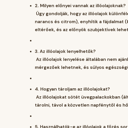
2.
Milyen előnyei vannak az illóolajoknak?
Úgy gondolják, hogy az illóolajok különféle
narancs és citrom), enyhítik a fájdalmat
eltérőek, és az előnyök szubjektívek lehe
3.
Az illóolajok lenyelhetők?
Az illóolajok lenyelése általában nem aján
mérgezőek lehetnek, és súlyos egészség
4.
Hogyan tároljam az illóolajokat?
Az illóolajokat sötét üvegpalackokban (ált
tárolni, távol a közvetlen napfénytől és 
5.
Használhatók-e az illóolajok a főzés so