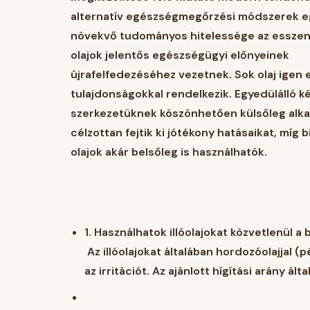
alternatív egészségmegőrzési módszerek e
növekvő tudományos hitelessége az esszenc
olajok jelentős egészségügyi előnyeinek
újrafelfedezéséhez vezetnek. Sok olaj igen 
tulajdonságokkal rendelkezik. Egyedülálló k
szerkezetüknek köszönhetően külsőleg alk
célzottan fejtik ki jótékony hatásaikat, míg 
olajok akár belsőleg is használhatók.
1.
Használhatok illóolajokat közvetlenül a
Az illóolajokat általában hordozóolajjal (
az irritációt. Az ajánlott hígítási arány á