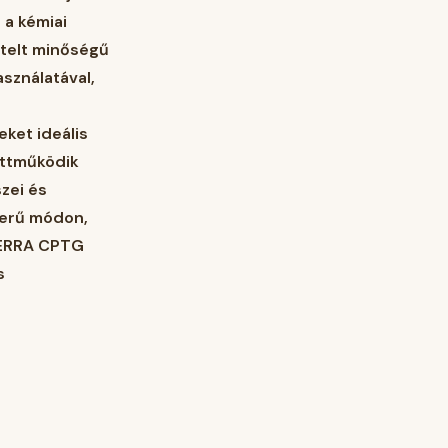
 a kémiai
ztelt minőségű
sználatával,
ket ideális
üttműködik
zei és
zerű módon,
ōTERRA CPTG
s