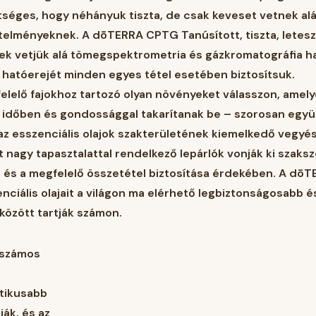
etséges, hogy néhányuk tiszta, de csak keveset vetnek alá
vetelményeknek. A dōTERRA CPTG Tanúsított, tiszta, letes
nek vetjük alá tömegspektrometria és gázkromatográfia ha
 hatóerejét minden egyes tétel esetében biztosítsuk.
elő fajokhoz tartozó olyan növényeket válasszon, amelye
 időben és gondossággal takarítanak be – szorosan egy
 az esszenciális olajok szakterületének kiemelkedő vegyés
 nagy tapasztalattal rendelkező lepárlók vonják ki szaks
ág és a megfelelő összetétel biztosítása érdekében. A d
enciális olajait a világon ma elérhető legbiztonságosabb é
között tartják számon.
n számos
ztikusabb
ák, és az