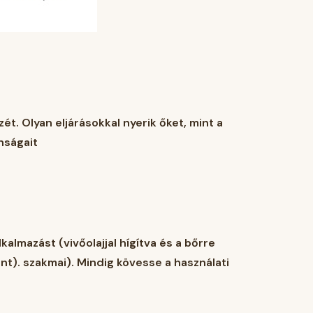
t. Olyan eljárásokkal nyerik őket, mint a
onságait
almazást (vivőolajjal hígítva és a bőrre
int). szakmai). Mindig kövesse a használati